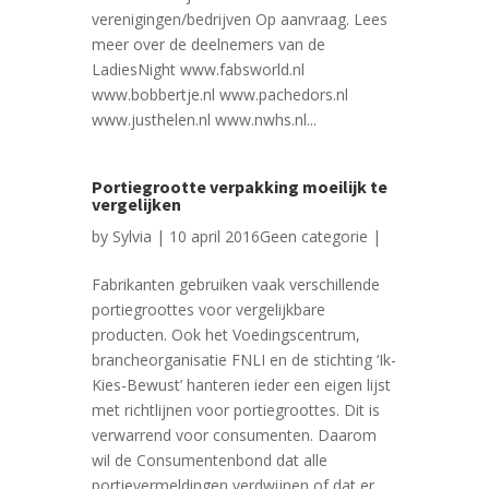
verenigingen/bedrijven Op aanvraag. Lees
meer over de deelnemers van de
LadiesNight www.fabsworld.nl
www.bobbertje.nl www.pachedors.nl
www.justhelen.nl www.nwhs.nl...
Portiegrootte verpakking moeilijk te
vergelijken
by
Sylvia
| 10 april 2016
Geen categorie
|
Fabrikanten gebruiken vaak verschillende
portiegroottes voor vergelijkbare
producten. Ook het Voedingscentrum,
brancheorganisatie FNLI en de stichting ‘Ik-
Kies-Bewust’ hanteren ieder een eigen lijst
met richtlijnen voor portiegroottes. Dit is
verwarrend voor consumenten. Daarom
wil de Consumentenbond dat alle
portievermeldingen verdwijnen of dat er